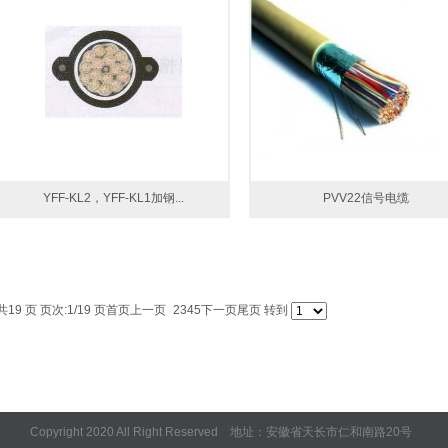
YFF-KL2，YFF-KL1加钢...
PVV22信号电缆
共19 页 页次:1/19 页
首页
上一页
1
2
3
4
5
下一页
尾页
转到
Copyright 2020 All Right Reserved 地址：安徽省天长市仁和南路20号